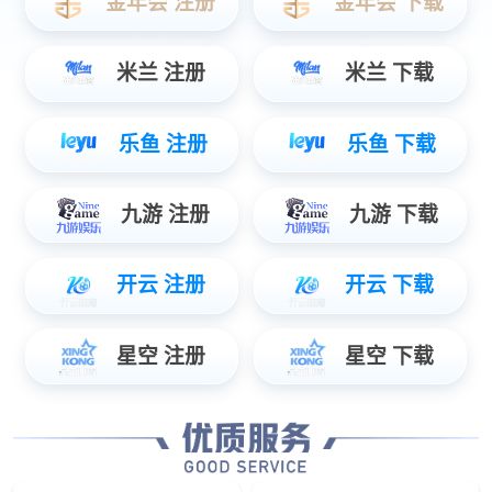
中国 · 北京
地址 ：
北京市4416号号楼
电话 ：
138 4401 4045
传真 ：
0731-44445544
中国 · 广州